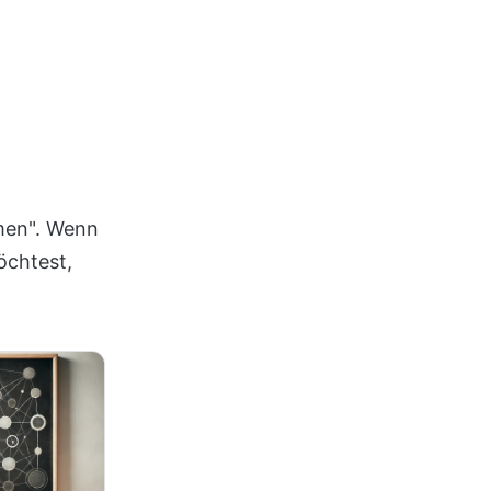
men". Wenn
öchtest,