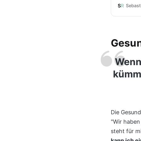
wie das Ko
Sebast
ist und wie
kannst.
Gesun
Wenn 
kümme
Die Gesundh
"Wir haben 
steht für m
kann ich e