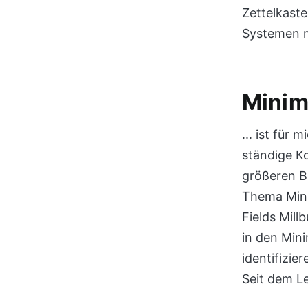
Zettelkast
Systemen mö
Minim
... ist für
ständige K
größeren Be
Thema Mini
Fields Mil
in den Mini
identifizie
Seit dem L