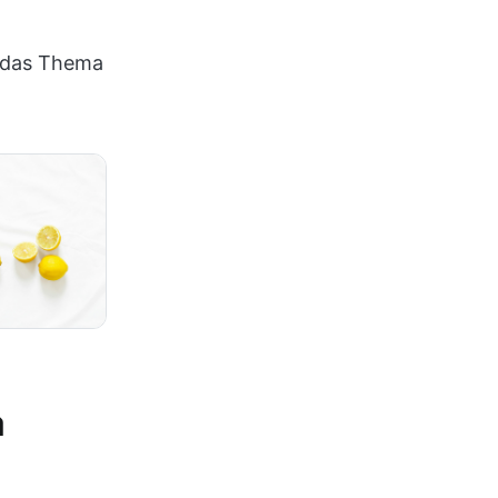
m das Thema
a