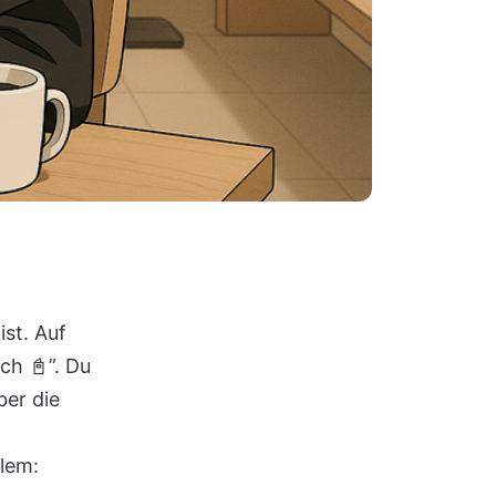
ist. Auf
ch 📓”. Du
ber die
lem: