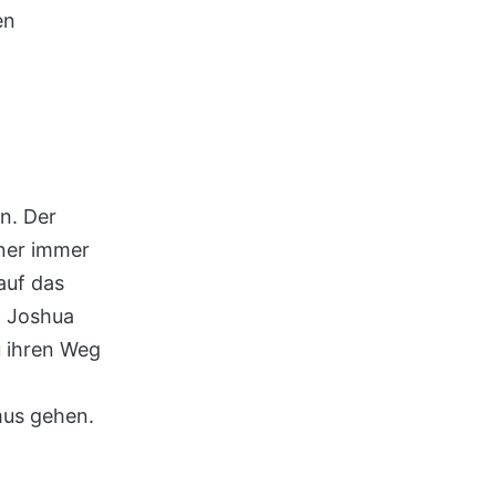
en
en. Der
ner immer
auf das
, Joshua
u ihren Weg
mus gehen.