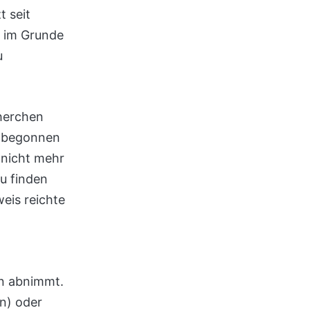
t seit
s im Grunde
u
cherchen
n begonnen
 nicht mehr
u finden
eis reichte
en abnimmt.
in) oder