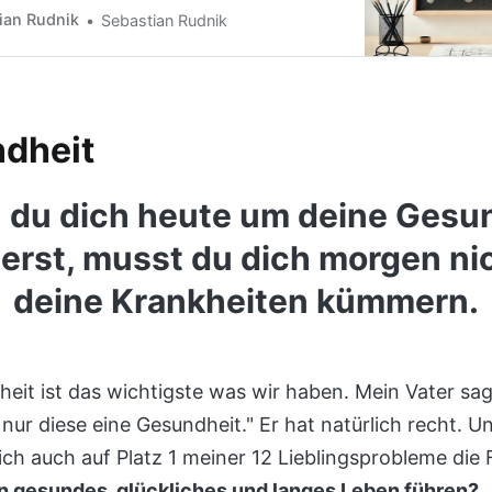
nzept funktioniert, warum es so wirkungsvoll
ian Rudnik
Sebastian Rudnik
 du deine eigenen Lieblingsprobleme definieren
dheit
du dich heute um deine Gesu
rst, musst du dich morgen ni
deine Krankheiten kümmern.
eit ist das wichtigste was wir haben. Mein Vater sa
nur diese eine Gesundheit." Er hat natürlich recht. U
ich auch auf Platz 1 meiner 12 Lieblingsprobleme die
in gesundes, glückliches und langes Leben führen?