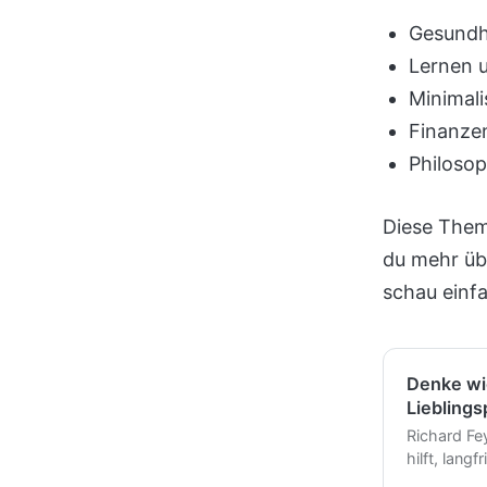
Gesundh
Lernen 
Minimal
Finanze
Philosop
Diese Them
du mehr üb
schau einfa
Denke wi
Liebling
Richard Fe
hilft, lang
Verbindunge