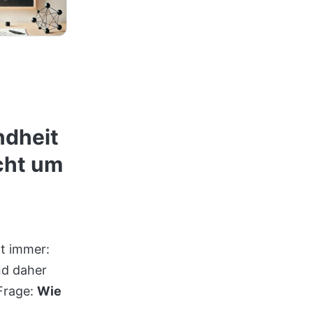
ndheit
cht um
gt immer:
nd daher
 Frage:
Wie