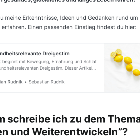
 du meine Erkenntnisse, Ideen und Gedanken rund u
erfahren. Einen passenden Einstieg findest du hier:
dheitsrelevante Dreigestirn
 beginnt mit Bewegung, Ernährung und Schlaf
dheitsrelevanten Dreigestirn. Dieser Artikel
 diese drei Bereiche zusammenwirken, warum
tig sind und gibt einfache Tipps, wie du deine
ian Rudnik
Sebastian Rudnik
Schritt für Schritt verbessern kannst. Starte
!
 schreibe ich zu dem Them
en und Weiterentwickeln”?