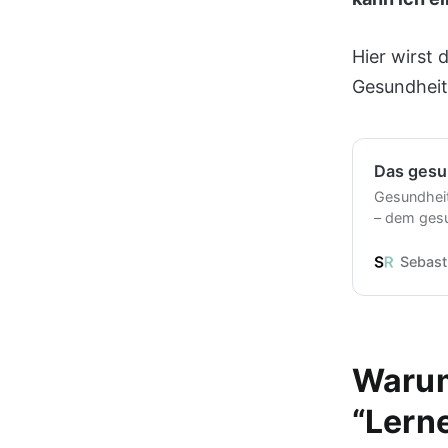
Hier wirst
Gesundheit 
Das gesun
Gesundheit
– dem gesun
zeigt, wie
sie so wich
Sebast
Gesundheit 
noch heute
Warum
“Lern